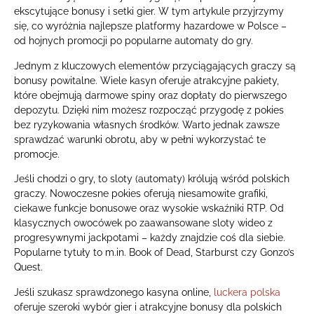
ekscytujące bonusy i setki gier. W tym artykule przyjrzymy
się, co wyróżnia najlepsze platformy hazardowe w Polsce –
od hojnych promocji po popularne automaty do gry.
Jednym z kluczowych elementów przyciągających graczy są
bonusy powitalne. Wiele kasyn oferuje atrakcyjne pakiety,
które obejmują darmowe spiny oraz dopłaty do pierwszego
depozytu. Dzięki nim możesz rozpocząć przygodę z pokies
bez ryzykowania własnych środków. Warto jednak zawsze
sprawdzać warunki obrotu, aby w pełni wykorzystać te
promocje.
Jeśli chodzi o gry, to sloty (automaty) królują wśród polskich
graczy. Nowoczesne pokies oferują niesamowite grafiki,
ciekawe funkcje bonusowe oraz wysokie wskaźniki RTP. Od
klasycznych owocówek po zaawansowane sloty wideo z
progresywnymi jackpotami – każdy znajdzie coś dla siebie.
Popularne tytuły to m.in. Book of Dead, Starburst czy Gonzo’s
Quest.
Jeśli szukasz sprawdzonego kasyna online,
luckera polska
oferuje szeroki wybór gier i atrakcyjne bonusy dla polskich