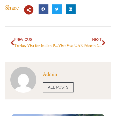
Share
PREVIOUS
NEXT
Turkey Visa for Indian Price in 2026: Latest Fees, Cost & Charges
Visit Visa UAE Price in 2026: Updated Fees and Price Breakdown
Admin
ALL POSTS