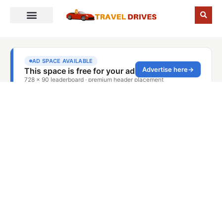
Blog Details
Home
Blog Details