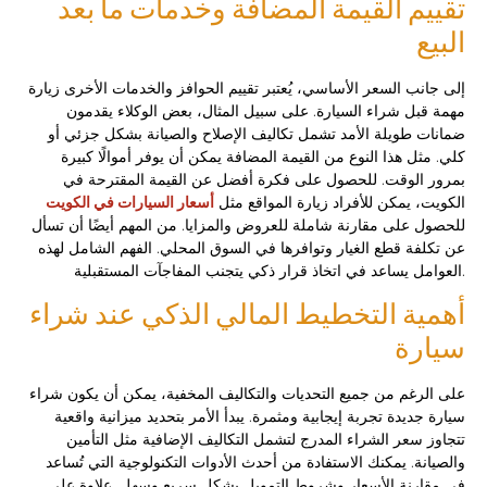
تقييم القيمة المضافة وخدمات ما بعد
البيع
إلى جانب السعر الأساسي، يُعتبر تقييم الحوافز والخدمات الأخرى زيارة
مهمة قبل شراء السيارة. على سبيل المثال، بعض الوكلاء يقدمون
ضمانات طويلة الأمد تشمل تكاليف الإصلاح والصيانة بشكل جزئي أو
كلي. مثل هذا النوع من القيمة المضافة يمكن أن يوفر أموالًا كبيرة
بمرور الوقت. للحصول على فكرة أفضل عن القيمة المقترحة في
الكويت، يمكن للأفراد زيارة المواقع مثل
أسعار السيارات في الكويت
للحصول على مقارنة شاملة للعروض والمزايا. من المهم أيضًا أن تسأل
عن تكلفة قطع الغيار وتوافرها في السوق المحلي. الفهم الشامل لهذه
العوامل يساعد في اتخاذ قرار ذكي يتجنب المفاجآت المستقبلية.
أهمية التخطيط المالي الذكي عند شراء
سيارة
على الرغم من جميع التحديات والتكاليف المخفية، يمكن أن يكون شراء
سيارة جديدة تجربة إيجابية ومثمرة. يبدأ الأمر بتحديد ميزانية واقعية
تتجاوز سعر الشراء المدرج لتشمل التكاليف الإضافية مثل التأمين
والصيانة. يمكنك الاستفادة من أحدث الأدوات التكنولوجية التي تُساعد
في مقارنة الأسعار وشروط التمويل بشكل سريع وسهل. علاوة على