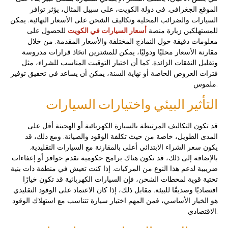
الموقع الجغرافي. في دولة الكويت، على سبيل المثال، يؤثر توافر
السيارات والضرائب المحلية وتكاليف الشحن على الأسعار النهائية. يمكن
للمستهلكين زيارة منصة
أسعار السيارات في الكويت
للحصول على
معلومات دقيقة حول النماذج المختلفة والأسعار المقدمة. من خلال
مقارنة الأسعار محليًا ودوليًا، يمكن للمشترين اتخاذ قرارات مدروسة
وتقليل النفقات الزائدة. كما أن اختيار التوقيت المناسب للشراء، مثل
فترات العروض الخاصة أو نهاية السنة، يمكن أن يساعد في تحقيق توفير
ملموس.
التأثير البيئي واختيارات السيارات
قد تكون التكاليف المرتبطة بالسيارة الكهربائية أو الهجينة أقل على
المدى الطويل، خاصة من حيث تكلفة الوقود والصيانة. ومع ذلك، قد
يكون سعر الشراء الابتدائي أعلى بالمقارنة مع السيارات التقليدية.
بالإضافة إلى ذلك، قد تكون هناك برامج حكومية تقدم حوافز أو إعفاءات
ضريبية لدعم هذا النوع من المركبات. إذا كنت تعيش في منطقة ذات بنية
تحتية قوية لمحطات الشحن، فإن السيارات الكهربائية قد تكون خيارًا
اقتصاديًا وصديقًا للبيئة. مقابل ذلك، إذا كان الاعتماد على الوقود التقليدي
هو الخيار الأساسي، فمن المهم اختيار سيارة تتناسب مع استهلاك الوقود
الاقتصادي.