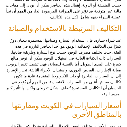
حسب المنطقة أو الدولة. إهمال هذه العناصر يمكن أن يؤدي إلى مفاجآت
مالية غير متوقعة قد تؤثر على الميزانية المرصودة. لذا، من المهم أن تبدأ
عملية الشراء بفهم شامل لكل هذه التكاليف.
التكاليف المرتبطة بالاستخدام والصيانة
عند شراء سيارة، فإن استخدام السيارة وصيانتها المستمرة يلعبان دورًا
كبيرًا في التكاليف الإجمالية. الوقود هو أحد العناصر البارزة في هذه
الفئة، حيث يختلف مصرف الوقود حسب نوع السيارة وطريقة قيادتها.
السيارات ذات الكفاءة العالية في استهلاك الوقود يمكن أن توفر مبالغ
كبيرة على المدى الطويل. أما بالنسبة للصيانة، فهي تشمل تغيير الزيوت،
صيانة الإطارات، الفحص الدوري، واستبدال الأجزاء التالفة. تجدر الإشارة
إلى أن السيارات الفاخرة أو ذات التكنولوجيا المتقدمة عادة ما تكون
تكاليف صيانتها أعلى من السيارات الاقتصادية. من المهم أن يُؤخذ في
الحسبان أن التكاليف المستمرة تُضاف بشكل تدريجي ولكن لها تأثير كبير
بمرور الوقت.
أسعار السيارات في الكويت ومقارنتها
بالمناطق الأخرى
في بعض الأحيان، يختلف السعر الإجمالي للسيارة بشكل كبير بناءً على